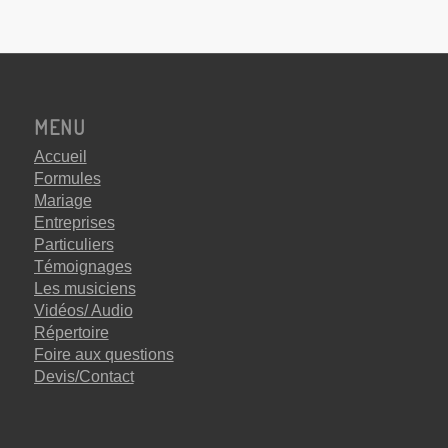
MENU
Accueil
Formules
Mariage
Entreprises
Particuliers
Témoignages
Les musiciens
Vidéos/ Audio
Répertoire
Foire aux questions
Devis/Contact