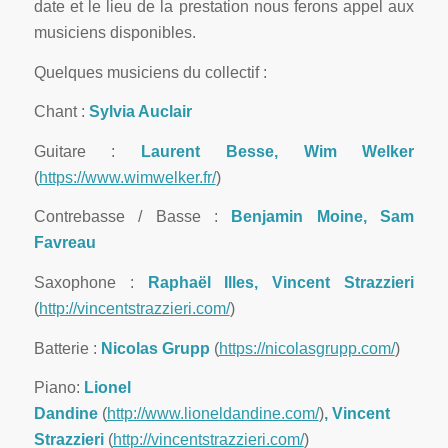
date et le lieu de la prestation nous ferons appel aux
musiciens disponibles.
Quelques musiciens du collectif :
Chant :
Sylvia Auclair
Guitare :
Laurent Besse, Wim Welker
(
https://www.wimwelker.fr/
)
Contrebasse / Basse :
Benjamin Moine, Sam
Favreau
Saxophone :
Raphaël Illes, Vincent Strazzieri
(
http://vincentstrazzieri.com/
)
Batterie :
Nicolas Grupp
(
https://nicolasgrupp.com/
)
Piano:
Lionel
Dandine
(
http://www.lioneldandine.com/
)
, Vincent
Strazzieri
(
http://vincentstrazzieri.com/
)