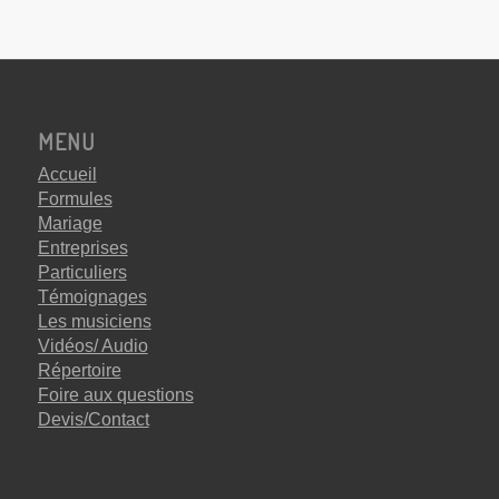
MENU
Accueil
Formules
Mariage
Entreprises
Particuliers
Témoignages
Les musiciens
Vidéos/ Audio
Répertoire
Foire aux questions
Devis/Contact